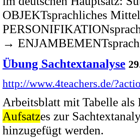
im deutschen Hauptsatz: Sub
OBJEKTsprachliches Mittel
PERSONIFIKATIONsprachlich
→ ENJAMBEMENTsprachlic
Übung Sachtextanalyse
29
http://www.4teachers.de/?act
Arbeitsblatt mit Tabelle al
Aufsatz
es zur Sachtextanaly
hinzugefügt werden.