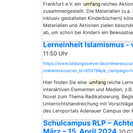
Frankfurt e.V. ein
umfang
reiches Aktio
zusammengestellt. Die Materialien (u.a.
inklusiv gestalteten Kinderbüchern) kö
Materialien und Aktionen zielen besonde
ab, um schon bei Kindern ein Bewusstsein
Lerneinheit Islamismus 
11:50 Uhr
https://www.bildungsserver.de/onlineressou
onlineressourcen_id=65078&pk_campaign=
Hier finden Sie eine
umfang
reiche Ler
interaktiven Elementen und Medien, z.B
Novel zum Thema Radikalisierung. Beglei
Unterrichtshandreichung mit Vorschlägen 
des Lernportals Adenauer Campus der K
Schulcampus RLP – Achte
März – 15. April 2024
20.03