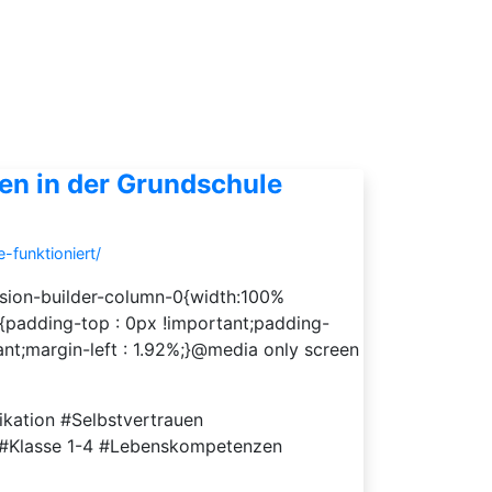
en in der Grundschule
funktioniert/
usion-builder-column-0{width:100%
 {padding-top : 0px !important;padding-
ant;margin-left : 1.92%;}@media only screen
kation #Selbstvertrauen
n #Klasse 1-4 #Lebenskompetenzen