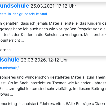
Grundschule
25.03.2021, 17:12 Uhr
tests-in-der-grundschule.html
 gehalten, dass ich jemals Material erstelle, das Kindern dab
 gesagt habe ich auch nach wie vor großen Respekt vor die
sttests der Kinder in die Schulen zu verlagern. Mein erste
unterricht ...
Corona
dschule
23.03.2026, 12:12 Uhr
grundschule/
esonderes und wunderschön gestaltetes Material zum Thema
 lässt. Ob im Sachunterricht zu Themen wie Kalender, Jahre
insatzmöglichkeiten sind sehr vielfältig. In diesem Beitrag s
twas ...
eburtstag #schulstart #Jahreszeiten #Alle Beiträge #Clas