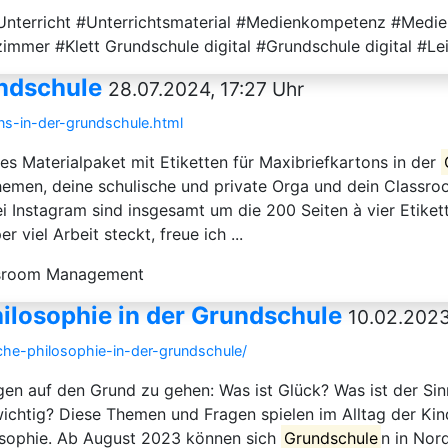
#Unterricht #Unterrichtsmaterial #Medienkompetenz #Medie
immer #Klett Grundschule digital #Grundschule digital #Le
undschule
28.07.2024, 17:27 Uhr
ns-in-der-grundschule.html
es Materialpaket mit Etiketten für Maxibriefkartons in der
 Themen, deine schulische und private Orga und dein Clas
i Instagram sind insgesamt um die 200 Seiten à vier Etik
r viel Arbeit steckt, freue ich ...
assroom Management
ilosophie in der Grundschule
10.02.2023
che-philosophie-in-der-grundschule/
en auf den Grund zu gehen: Was ist Glück? Was ist der Sin
chtig? Diese Themen und Fragen spielen im Alltag der Kind
sophie. Ab August 2023 können sich
Grundschule
n in Nor