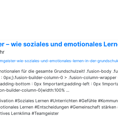
r – wie soziales und emotionales Lern
hr
mgeister-wie-soziales-und-emotionales-lernen-in-der-grundschule-
tionalen für die gesamte Grundschulzeit! .fusion-body .f
: 0px;}.fusion-builder-column-0 > .fusion-column-wrapper
;padding-bottom : 0px !important;padding-left : 0px !import
on-builder-column-0{width:100% ...
ivation #Soziales Lernen #Unterrichten #Gefühle #Kommuni
motionales Lernen #Entscheidungen #Gemeinschaft stärke
itives Lernklima #Teamgeister