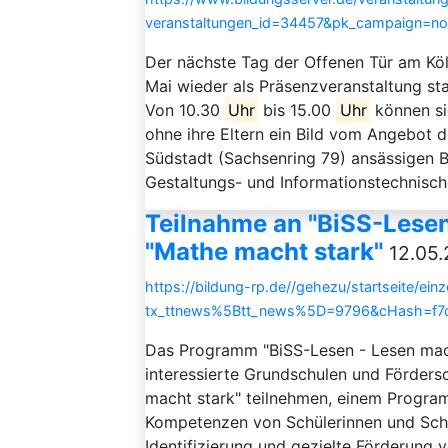
veranstaltungen_id=34457&pk_campaign=n
Der nächste Tag der Offenen Tür am Köl
Mai wieder als Präsenzveranstaltung sta
Von 10.30
Uhr
bis 15.00
Uhr
können sic
ohne ihre Eltern ein Bild vom Angebot d
Südstadt (Sachsenring 79) ansässigen B
Gestaltungs- und Informationstechnische
Teilnahme an "BiSS-Lesen
"Mathe macht stark"
12.05.
https://bildung-rp.de//gehezu/startseite/ein
tx_ttnews%5Btt_news%5D=9796&cHash=f7
Das Programm "BiSS-Lesen - Lesen mac
interessierte Grundschulen und Förder
macht stark" teilnehmen, einem Progra
Kompetenzen von Schülerinnen und Schüle
Identifizierung und gezielte Förderung 