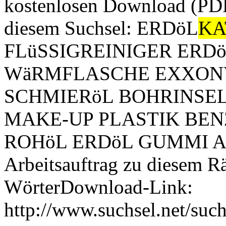
kostenlosen Download (PDF
diesem Suchsel: ERDöL
KA
FLüSSIGREINIGER ERD
WäRMFLASCHE EXXON
SCHMIERöL BOHRINSE
MAKE-UP PLASTIK BEN
ROHöL ERDöL GUMMI A
Arbeitsauftrag zu diesem Rät
WörterDownload-Link:
http://www.suchsel.net/suc