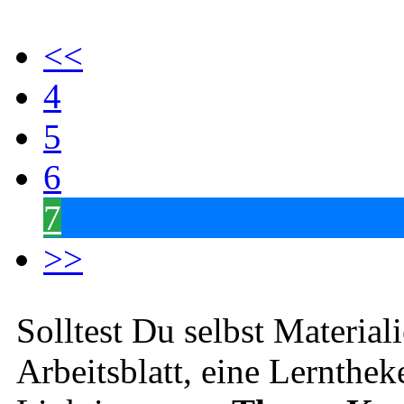
<<
4
5
6
7
>>
Solltest Du selbst Material
Arbeitsblatt, eine Lernthek