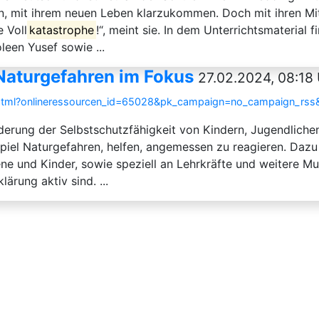
un, mit ihrem neuen Leben klarzukommen. Doch mit ihren M
e Voll
katastrophe
!“, meint sie. In dem Unterrichtsmaterial
leen Yusef sowie ...
 Naturgefahren im Fokus
27.02.2024, 08:18
ce.html?onlineressourcen_id=65028&pk_campaign=no_campaign_rs
rderung der Selbstschutzfähigkeit von Kindern, Jugendliche
spiel Naturgefahren, helfen, angemessen zu reagieren. Dazu
e und Kinder, sowie speziell an Lehrkräfte und weitere Mult
ärung aktiv sind. ...