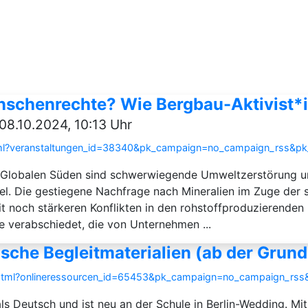
nschenrechte? Wie Bergbau-Aktivist*i
08.10.2024, 10:13 Uhr
.html?veranstaltungen_id=38340&pk_campaign=no_campaign_rss&p
m Globalen Süden sind schwerwiegende Umweltzerstörung 
l. Die gestiegene Nachfrage nach Mineralien im Zuge der 
it noch stärkeren Konflikten in den rohstoffproduzierenden
 verabschiedet, die von Unternehmen ...
sche Begleitmaterialien (ab der Grun
ce.html?onlineressourcen_id=65453&pk_campaign=no_campaign_rs
als Deutsch und ist neu an der Schule in Berlin-Wedding. Mit