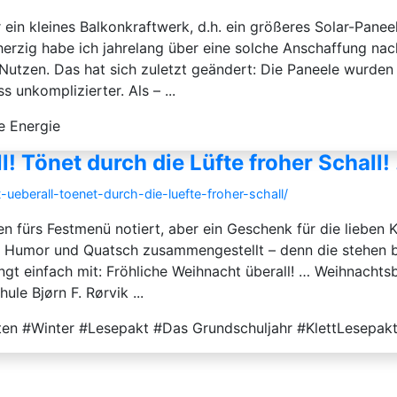
 ein kleines Balkonkraftwerk, d.h. ein größeres Solar-Pane
herzig habe ich jahrelang über eine solche Anschaffung nach
 Nutzen. Das hat sich zuletzt geändert: Die Paneele wurden e
unkomplizierter. Als – ...
e Energie
! Tönet durch die Lüfte froher Schall!
-ueberall-toenet-durch-die-luefte-froher-schall/
n fürs Festmenü notiert, aber ein Geschenk für die lieben K
it Humor und Quatsch zusammengestellt – denn die stehen b
singt einfach mit: Fröhliche Weihnacht überall! … Weihnacht
le Bjørn F. Rørvik ...
en #Winter #Lesepakt #Das Grundschuljahr #KlettLesepak