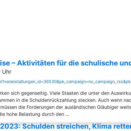
se – Aktivitäten für die schulische u
9 Uhr
.html?veranstaltungen_id=36530&pk_campaign=no_campaign_rss&p
rken sich gegenseitig. Viele Staaten die unter den Auswirku
 Summen in die Schuldenrückzahlung stecken. Auch wenn na
 müssen die Forderungen der ausländi­schen Gläubiger wei
e hohe Be­lastung durch den ...
 2023: Schulden streichen, Klima rett